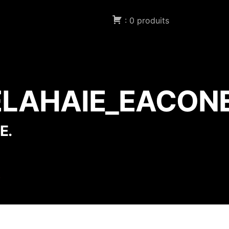
: 0 produits
n Compte
Contact
×
ELAHAIE_EACON
E.
sur
e
helioss_2015_yann_delahaie_eacone_illustrateur