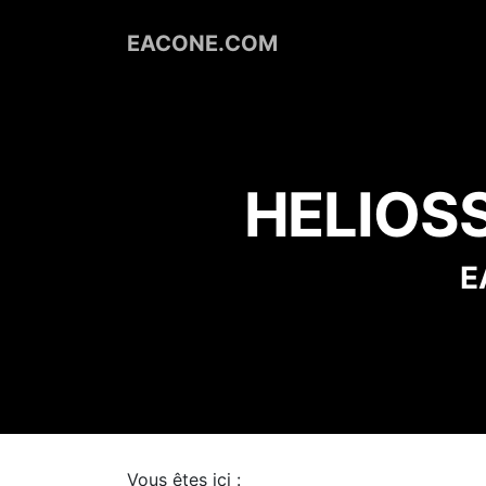
EACONE.COM
Portfolio
Le Blog
HELIOS
E
Vous êtes ici :