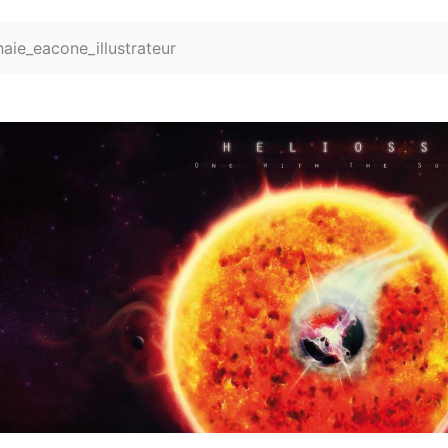
aie_eacone_illustrateur