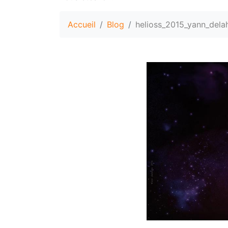
Accueil
Blog
helioss_2015_yann_delah