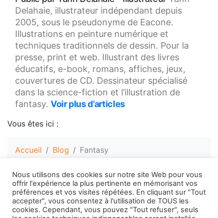
Delahaie, illustrateur indépendant depuis
2005, sous le pseudonyme de Eacone.
Illustrations en peinture numérique et
techniques traditionnels de dessin. Pour la
presse, print et web. Illustrant des livres
éducatifs, e-book, romans, affiches, jeux,
couvertures de CD. Dessinateur spécialisé
dans la science-fiction et l’illustration de
fantasy.
Voir plus d’articles
Vous êtes ici :
Accueil
Blog
Fantasy
Nous utilisons des cookies sur notre site Web pour vous
offrir l'expérience la plus pertinente en mémorisant vos
préférences et vos visites répétées. En cliquant sur "Tout
Made with Wordpress and Bootstrap and
©
accepter", vous consentez à l'utilisation de TOUS les
cookies. Cependant, vous pouvez "Tout refuser", seuls
Copyright 2020
Yann Delahaie
:
Illustrateur Science-