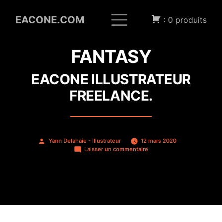
EACONE.COM
: 0 produits
Portfolio
Le Blog
A Propos
×
Clients
Boutique
Mon
FANTASY
Compte
Contact
EACONE ILLUSTRATEUR
FREELANCE.
Publié
Yann Delahaie - Illustrateur
12 mars 2020
par
sur
Laisser un commentaire
Fantasy