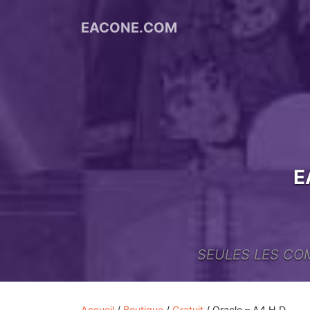
EACONE.COM
Portfolio
Le Blog
E
SEULES LES CO
Accueil
/
Boutique
/
Gratuit
/ Oracle – A4 H.D