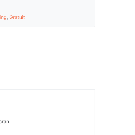
ting
,
Gratuit
cran.