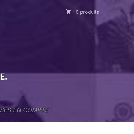
: 0 produits
n Compte
Contact
×
E.
ISES EN COMPTE