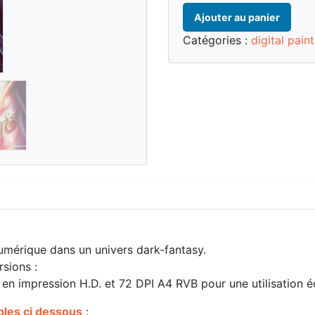
quantité
Ajouter au panier
de
Oracle
Catégories :
digital pain
-
A4
H.D
numérique dans un univers dark-fantasy.
rsions :
en impression H.D. et 72 DPI A4 RVB pour une utilisation é
bles ci dessous
: