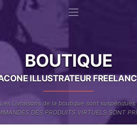
A Propos
Clients
Boutique
Mo
BOUTIQUE
ACONE ILLUSTRATEUR FREELANC
Les Livraisons de la boutique sont suspendues.
MMANDES DES PRODUITS VIRTUELS SONT PR